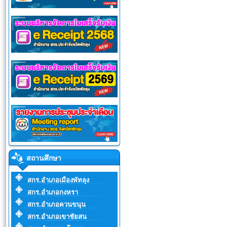
สถานศึกษา
สกร.อำเภอเมืองพัทลุง
สกร.อำเภอกงหรา
สกร.อำเภอควนขนุน
สกร.อำเภอเขาชัยสน