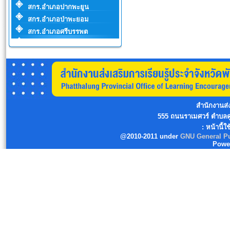
สกร.อำเภอปากพะยูน
สกร.อำเภอป่าพะยอม
สกร.อำเภอศรีบรรพต
สำนักงานส่ง
555 ถนนราเมศวร์ ตำบลคูห
: หน้านี้ใ
@2010-2011 under
GNU General Pu
Powe