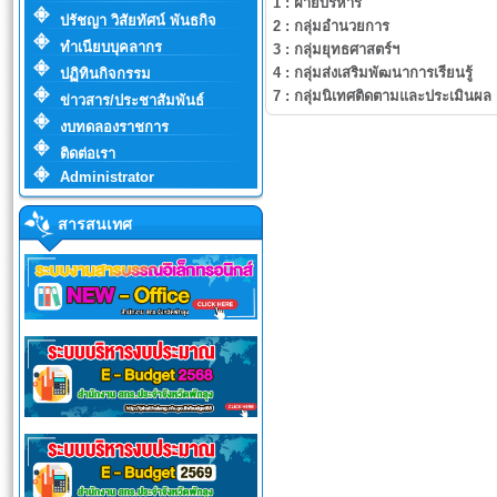
1 :
ฝ่ายบริหาร
ปรัชญา วิสัยทัศน์ พันธกิจ
2 :
กลุ่มอำนวยการ
ทำเนียบบุคลากร
3 :
กลุ่มยุทธศาสตร์ฯ
4 :
กลุ่มส่งเสริมพัฒนาการเรียนรู้
ปฏิทินกิจกรรม
7 :
กลุ่มนิเทศติดตามและประเมินผล
ข่าวสาร/ประชาสัมพันธ์
งบทดลองราชการ
ติดต่อเรา
Administrator
สารสนเทศ