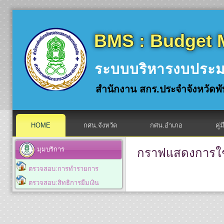
BMS : Budget 
ระบบบริหารงบประ
สำนักงาน สกร.ประจำจังหวัดพั
HOME
กศน.จังหวัด
กศน.อำเภอ
คู่
มุมบริการ
กราฟแสดงการใ
ตรวจสอบ:การทำรายการ
ตรวจสอบ:สิทธิการยืมเงิน